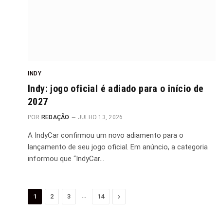
INDY
Indy: jogo oficial é adiado para o início de
2027
POR
REDAÇÃO
JULHO 13, 2026
A IndyCar confirmou um novo adiamento para o
lançamento de seu jogo oficial. Em anúncio, a categoria
informou que “IndyCar…
…
Proximo
1
2
3
14