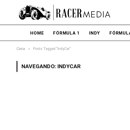
HOME
FÓRMULA 1
INDY
FÓRMUL
»
Casa
Posts Tagged "IndyCar"
NAVEGANDO:
INDYCAR