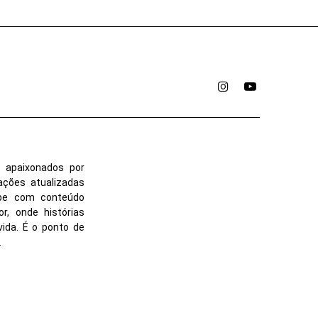
Instagram
YouTube
 apaixonados por
ações atualizadas
ube com conteúdo
r, onde histórias
vida. É o ponto de
.