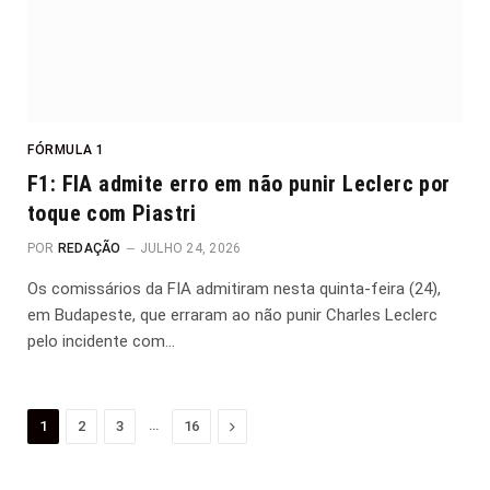
FÓRMULA 1
F1: FIA admite erro em não punir Leclerc por
toque com Piastri
POR
REDAÇÃO
JULHO 24, 2026
Os comissários da FIA admitiram nesta quinta-feira (24),
em Budapeste, que erraram ao não punir Charles Leclerc
pelo incidente com…
…
Proximo
1
2
3
16