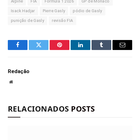
Alpine
FIA
Fórmula 1 2026
GP de Mônaco
Isack Hadjar
Pierre Gasly
pódio de Gasly
punição de Gasly
revisão FIA
Facebook
Twitter
Pinterest
LinkedIn
Tumblr
E-
mail
Redação
Site
RELACIONADOS
POSTS