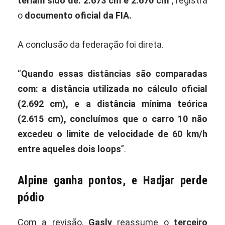
teriam sido de: 2.673 cm e 2.670 cm
”, registra
o
documento oficial da FIA.
A conclusão da federação foi direta.
“
Quando essas distâncias são comparadas
com: a distância utilizada no cálculo oficial
(2.692 cm), e a distância mínima teórica
(2.615 cm), concluímos que o carro 10 não
excedeu o limite de velocidade de 60 km/h
entre aqueles dois loops
”.
Alpine ganha pontos, e Hadjar perde
pódio
Com a revisão,
Gasly
reassume o
terceiro