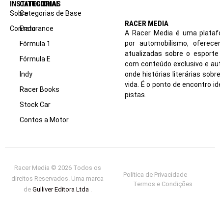
INSTITUCIONAL
CATEGORIAS
Sobre
Categorias de Base
RACER MEDIA
Contato
Endurance
A Racer Media é uma plataf
por automobilismo, oferec
Fórmula 1
atualizadas sobre o esport
Fórmula E
com conteúdo exclusivo e aut
Indy
onde histórias literárias sob
vida. É o ponto de encontro i
Racer Books
pistas.
Stock Car
Contos a Motor
Racer Media © 2026 Todos os
Política de Privacidade
direitos Reservados. Uma marca
Termos e Condições
de
Gulliver Editora Ltda
.