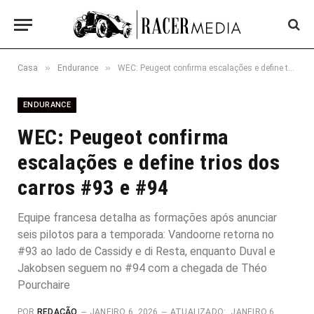
»
»
Casa
Endurance
WEC: Peugeot confirma escalações e define trios dos carros #93 e #94
ENDURANCE
WEC: Peugeot confirma
escalações e define trios dos
carros #93 e #94
Equipe francesa detalha as formações após anunciar
seis pilotos para a temporada: Vandoorne retorna no
#93 ao lado de Cassidy e di Resta, enquanto Duval e
Jakobsen seguem no #94 com a chegada de Théo
Pourchaire
POR
REDAÇÃO
JANEIRO 6, 2026
ATUALIZADO:
JANEIRO 6,