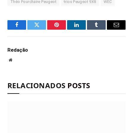
Théo Pourchaire Peugeot
trios Peugeot 9X8
WEC
Facebook
Twitter
Pinterest
LinkedIn
Tumblr
E-
mail
Redação
Site
RELACIONADOS
POSTS