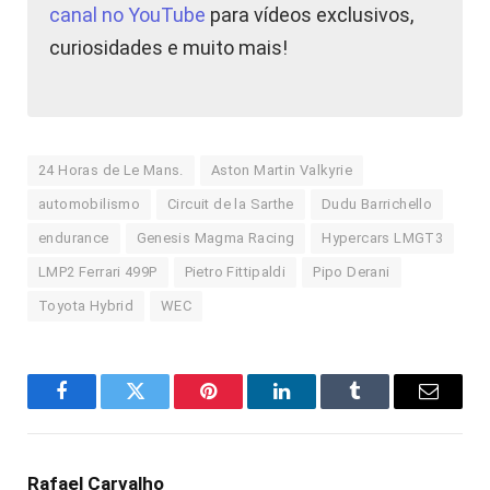
canal no YouTube
para vídeos exclusivos,
curiosidades e muito mais!
24 Horas de Le Mans.
Aston Martin Valkyrie
automobilismo
Circuit de la Sarthe
Dudu Barrichello
endurance
Genesis Magma Racing
Hypercars LMGT3
LMP2 Ferrari 499P
Pietro Fittipaldi
Pipo Derani
Toyota Hybrid
WEC
Facebook
Twitter
Pinterest
LinkedIn
Tumblr
E-
mail
Rafael Carvalho