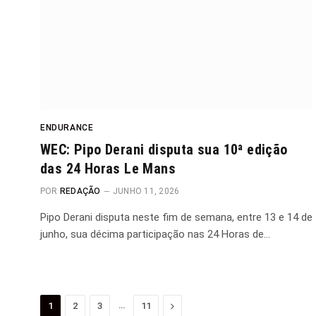
ENDURANCE
WEC: Pipo Derani disputa sua 10ª edição
das 24 Horas Le Mans
POR
REDAÇÃO
JUNHO 11, 2026
Pipo Derani disputa neste fim de semana, entre 13 e 14 de
junho, sua décima participação nas 24 Horas de…
…
Proximo
1
2
3
11