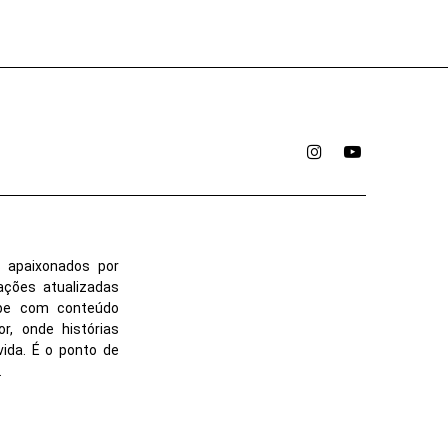
Instagram
YouTube
 apaixonados por
ações atualizadas
ube com conteúdo
r, onde histórias
vida. É o ponto de
.