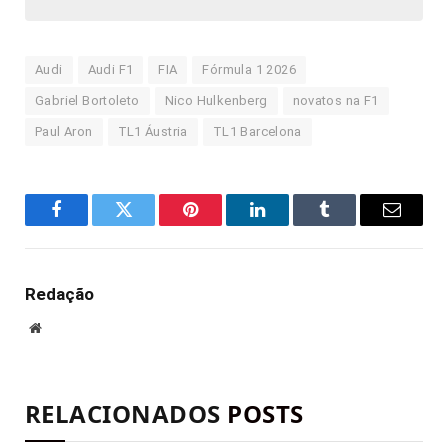
Audi
Audi F1
FIA
Fórmula 1 2026
Gabriel Bortoleto
Nico Hulkenberg
novatos na F1
Paul Aron
TL1 Áustria
TL1 Barcelona
Facebook
Twitter
Pinterest
LinkedIn
Tumblr
E-
mail
Redação
Site
RELACIONADOS
POSTS