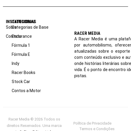
INSTITUCIONAL
CATEGORIAS
Sobre
Categorias de Base
RACER MEDIA
Contato
Endurance
A Racer Media é uma plataf
por automobilismo, oferec
Fórmula 1
atualizadas sobre o esport
Fórmula E
com conteúdo exclusivo e aut
Indy
onde histórias literárias sob
vida. É o ponto de encontro i
Racer Books
pistas.
Stock Car
Contos a Motor
Racer Media © 2026 Todos os
Política de Privacidade
direitos Reservados. Uma marca
Termos e Condições