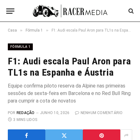
»
»
Casa
Fórmula 1
F1: Audi escala Paul Aron para TL1s na Espanha e Áustria
FÓRMULA 1
F1: Audi escala Paul Aron para
TL1s na Espanha e Áustria
Equipe confirma piloto reserva da Alpine nas primeiras
sessões de sexta-feira em Barcelona e no Red Bull Ring
para cumprir a cota de novatos
POR
REDAÇÃO
JUNHO 10, 2026
NENHUM COMENTÁRIO
3 MINS LIDOS