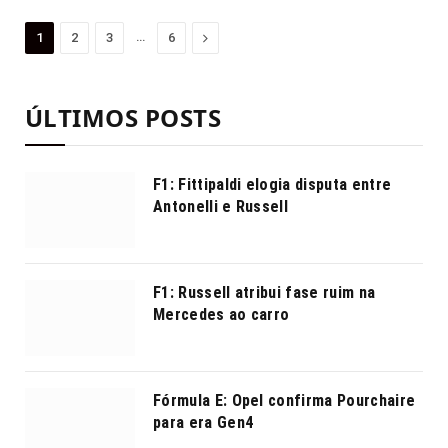
…
Proximo
1
2
3
6
ÚLTIMOS POSTS
F1: Fittipaldi elogia disputa entre
Antonelli e Russell
F1: Russell atribui fase ruim na
Mercedes ao carro
Fórmula E: Opel confirma Pourchaire
para era Gen4