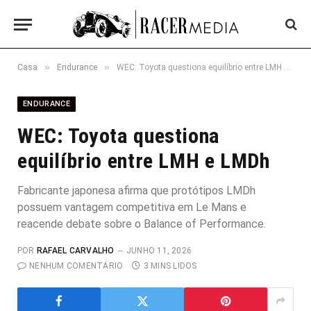
»
»
Casa
Endurance
WEC: Toyota questiona equilíbrio entre LMH e LMDh
ENDURANCE
WEC: Toyota questiona
equilíbrio entre LMH e LMDh
Fabricante japonesa afirma que protótipos LMDh
possuem vantagem competitiva em Le Mans e
reacende debate sobre o Balance of Performance.
POR
RAFAEL CARVALHO
JUNHO 11, 2026
NENHUM COMENTÁRIO
3 MINS LIDOS