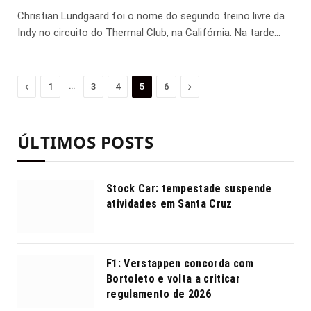
Christian Lundgaard foi o nome do segundo treino livre da
Indy no circuito do Thermal Club, na Califórnia. Na tarde…
Anterior
…
Proximo
1
3
4
5
6
ÚLTIMOS POSTS
Stock Car: tempestade suspende
atividades em Santa Cruz
F1: Verstappen concorda com
Bortoleto e volta a criticar
regulamento de 2026