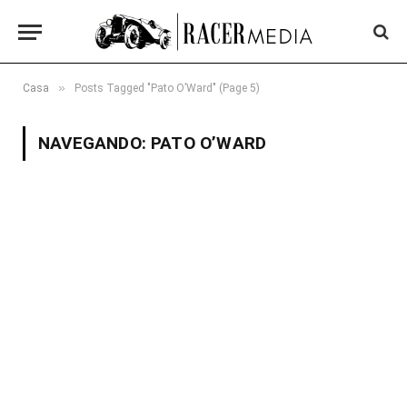
»
Casa
Posts Tagged "Pato O’Ward" (Page 5)
NAVEGANDO:
PATO O’WARD