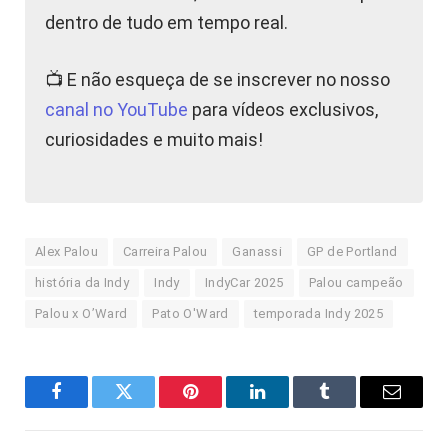
dentro de tudo em tempo real.
📺 E não esqueça de se inscrever no nosso
canal no YouTube
para vídeos exclusivos,
curiosidades e muito mais!
Alex Palou
Carreira Palou
Ganassi
GP de Portland
história da Indy
Indy
IndyCar 2025
Palou campeão
Palou x O’Ward
Pato O'Ward
temporada Indy 2025
Facebook
Twitter
Pinterest
LinkedIn
Tumblr
E-
mail