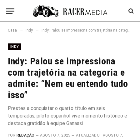
»
»
Casa
Indy
Indy: Palou se impressiona com trajetória na categoria e admite: “Nem eu entendo tudo isso”
INDY
Indy: Palou se impressiona
com trajetória na categoria e
admite: “Nem eu entendo tudo
isso”
Prestes a conquistar o quarto título em seis
temporadas, piloto espanhol vive momento histórico e
destaca gratidão à equipe Ganassi
POR
REDAÇÃO
AGOSTO 7, 2025
ATUALIZADO:
AGOSTO 7,