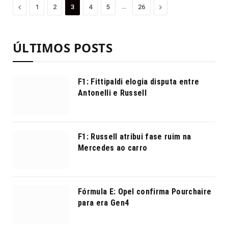
Anterior
…
Proximo
1
2
3
4
5
26
ÚLTIMOS POSTS
F1: Fittipaldi elogia disputa entre
Antonelli e Russell
F1: Russell atribui fase ruim na
Mercedes ao carro
Fórmula E: Opel confirma Pourchaire
para era Gen4