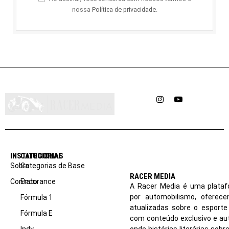
nossa
Política de privacidade
.
Instagram
YouTube
INSTITUCIONAL
CATEGORIAS
Sobre
Categorias de Base
RACER MEDIA
Contato
Endurance
A Racer Media é uma plataf
por automobilismo, oferec
Fórmula 1
atualizadas sobre o esport
Fórmula E
com conteúdo exclusivo e aut
Indy
onde histórias literárias sob