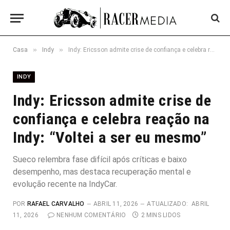
»
»
Casa
Indy
Indy: Ericsson admite crise de confiança e celebra reação na Indy: “Voltei a ser eu mesmo”
INDY
Indy: Ericsson admite crise de
confiança e celebra reação na
Indy: “Voltei a ser eu mesmo”
Sueco relembra fase difícil após críticas e baixo
desempenho, mas destaca recuperação mental e
evolução recente na IndyCar.
POR
RAFAEL CARVALHO
ABRIL 11, 2026
ATUALIZADO:
ABRIL
11, 2026
NENHUM COMENTÁRIO
2 MINS LIDOS