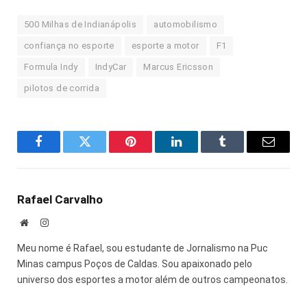
500 Milhas de Indianápolis
automobilismo
confiança no esporte
esporte a motor
F1
Formula Indy
IndyCar
Marcus Ericsson
pilotos de corrida
Facebook
Twitter
Pinterest
LinkedIn
Tumblr
E-
mail
Rafael Carvalho
Site
Instagram
Meu nome é Rafael, sou estudante de Jornalismo na Puc
Minas campus Poços de Caldas. Sou apaixonado pelo
universo dos esportes a motor além de outros campeonatos.