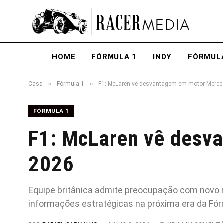
HOME
FÓRMULA 1
INDY
FÓRMUL
»
»
Casa
Fórmula 1
F1: McLaren vê desvantagem em motor Merce
FÓRMULA 1
F1: McLaren vê desv
2026
Equipe britânica admite preocupação com novo r
informações estratégicas na próxima era da Fór