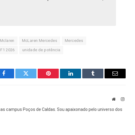
Mclaren
McLaren Mercedes
Mercedes
 F1 2026
unidade de potência
Facebook
Twitter
Pinterest
LinkedIn
Tumblr
E-
mail
Site
Insta
nas campus Poços de Caldas. Sou apaixonado pelo universo dos