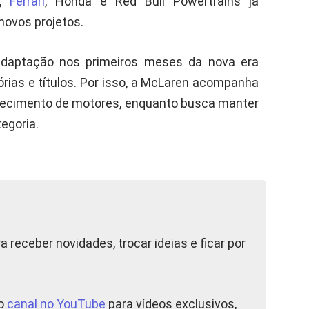
s,
Ferrari
, Honda e Red Bull Powertrains já
novos projetos.
adaptação nos primeiros meses da nova era
tórias e títulos. Por isso, a McLaren acompanha
necimento de motores, enquanto busca manter
egoria.
a receber novidades, trocar ideias e ficar por
so
canal no YouTube
para vídeos exclusivos,