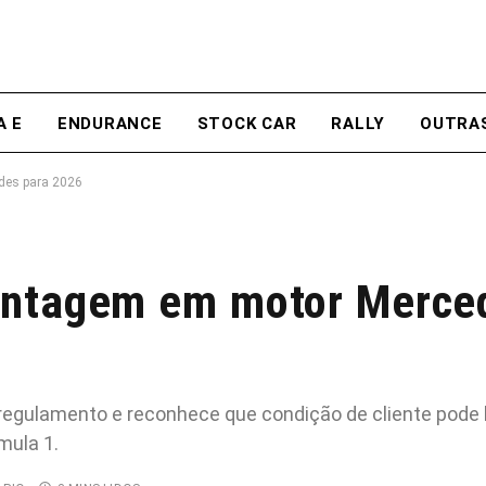
A E
ENDURANCE
STOCK CAR
RALLY
OUTRA
des para 2026
antagem em motor Merce
egulamento e reconhece que condição de cliente pode l
mula 1.