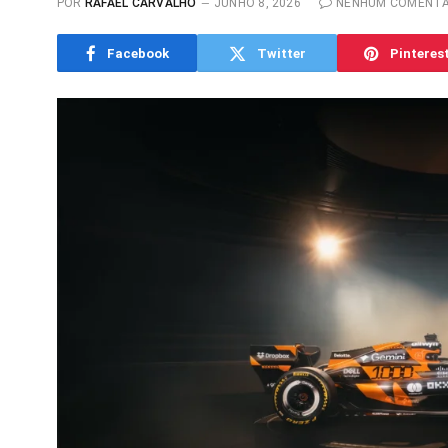
POR
RAFAEL CARVALHO
JUNHO 8, 2026
NENHUM COMENTÁ
Facebook
Twitter
Pinteres