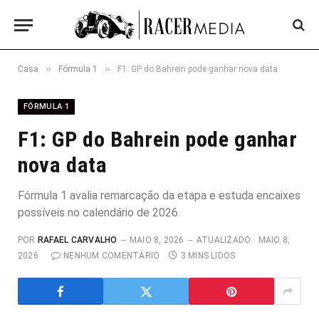
»
»
Casa
Fórmula 1
F1: GP do Bahrein pode ganhar nova data
FÓRMULA 1
F1: GP do Bahrein pode ganhar
nova data
Fórmula 1 avalia remarcação da etapa e estuda encaixes
possíveis no calendário de 2026.
POR
RAFAEL CARVALHO
MAIO 8, 2026
ATUALIZADO:
MAIO 8,
2026
NENHUM COMENTÁRIO
3 MINS LIDOS