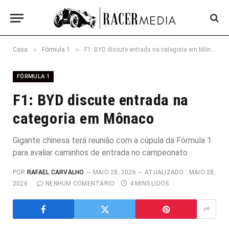
»
»
Casa
Fórmula 1
F1: BYD discute entrada na categoria em Mônaco
FÓRMULA 1
F1: BYD discute entrada na
categoria em Mônaco
Gigante chinesa terá reunião com a cúpula da Fórmula 1
para avaliar caminhos de entrada no campeonato
POR
RAFAEL CARVALHO
MAIO 28, 2026
ATUALIZADO:
MAIO 28,
2026
NENHUM COMENTÁRIO
4 MINS LIDOS