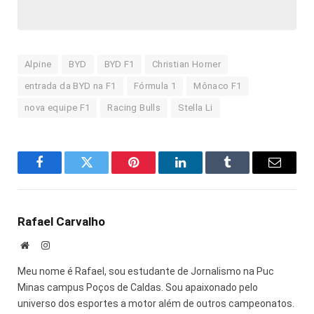
Alpine
BYD
BYD F1
Christian Horner
entrada da BYD na F1
Fórmula 1
Mônaco F1
nova equipe F1
Racing Bulls
Stella Li
Facebook
Twitter
Pinterest
LinkedIn
Tumblr
E-
mail
Rafael Carvalho
Site
Instagram
Meu nome é Rafael, sou estudante de Jornalismo na Puc
Minas campus Poços de Caldas. Sou apaixonado pelo
universo dos esportes a motor além de outros campeonatos.