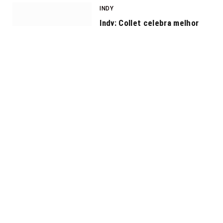
INDY
Indy: Collet celebra melhor
resultado na carreira em Mid-
Ohio
POR
REDAÇÃO
JULHO 8, 2026
INDY