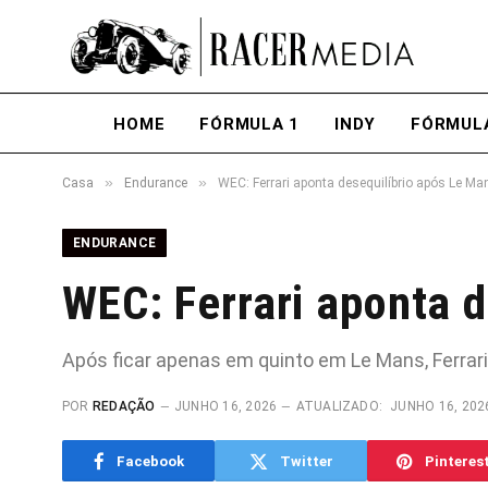
HOME
FÓRMULA 1
INDY
FÓRMUL
»
»
Casa
Endurance
WEC: Ferrari aponta desequilíbrio após Le Ma
ENDURANCE
WEC: Ferrari aponta 
Após ficar apenas em quinto em Le Mans, Ferrari
POR
REDAÇÃO
JUNHO 16, 2026
ATUALIZADO:
JUNHO 16, 202
Facebook
Twitter
Pinteres