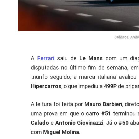
Créditos: Andr
A
Ferrari
saiu de
Le Mans
com um diagn
disputadas no último fim de semana, e
triunfo seguido, a marca italiana avali
Hipercarros
, o que impediu a
499P
de briga
A leitura foi feita por
Mauro Barbieri
, dire
uma prova em que o carro
#51
terminou 
Calado
e
Antonio Giovinazzi
. Já o
#50
aba
com
Miguel Molina
.