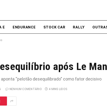
A E
ENDURANCE
STOCK CAR
RALLY
OUTRA
ns
desequilíbrio após Le Ma
 aponta “pelotão desequilibrado” como fator decisivo
6
NENHUM COMENTÁRIO
4 MINS LIDOS
t