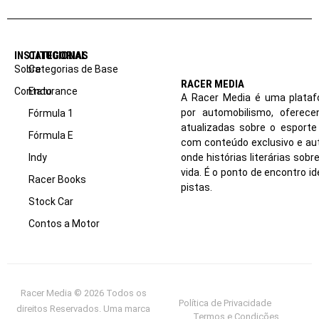
INSTITUCIONAL
CATEGORIAS
Sobre
Categorias de Base
RACER MEDIA
Contato
Endurance
A Racer Media é uma plataf
por automobilismo, oferec
Fórmula 1
atualizadas sobre o esport
Fórmula E
com conteúdo exclusivo e aut
Indy
onde histórias literárias sob
vida. É o ponto de encontro i
Racer Books
pistas.
Stock Car
Contos a Motor
Racer Media © 2026 Todos os
Política de Privacidade
direitos Reservados. Uma marca
Termos e Condições