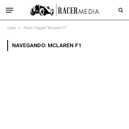
»
Casa
Posts Tagged "McLaren F1"
NAVEGANDO:
MCLAREN F1