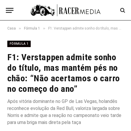
»
»
Casa
Fórmula 1
F1: Verstappen admite sonho do título, mas mantém pés no chão: “Não acertamos o carro no começo do ano”
FÓRMULA 1
F1: Verstappen admite sonho
do título, mas mantém pés no
chão: “Não acertamos o carro
no começo do ano”
Após vitória dominante no GP de Las Vegas, holandês
reconhece evolução da Red Bull, valoriza largada sobre
Norris e admite que a reação no campeonato veio tarde
para uma briga mais direta pela taça