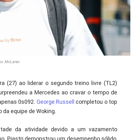
os: McLaren
 (27) ao liderar o segundo treino livre (TL2)
 surpreendeu a Mercedes ao cravar o tempo de
apenas 0s092.
George Russell
completou o top
 da equipe de Woking.
ade da atividade devido a um vazamento
itmo. Piastri demonstrou um desempenho sólido,