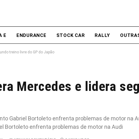
A E
ENDURANCE
STOCK CAR
RALLY
OUTRA
gundo treino livre do GP do Japão
era Mercedes e lidera se
nto Gabriel Bortoleto enfrenta problemas de motor na A
el Bortoleto enfrenta problemas de motor na Audi