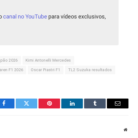
so
canal no YouTube
para vídeos exclusivos,
apão 2026
Kimi Antonelli Mercedes
ren F1 2026
Oscar Piastri F1
TL2 Suzuka resultados
Facebook
Twitter
Pinterest
LinkedIn
Tumblr
E-
mail
Site