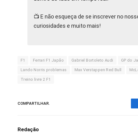
📺 E não esqueça de se inscrever no nos
curiosidades e muito mais!
F1
Ferrari F1 Japão
Gabriel Bortoleto Audi
GP do J
Lando Norris problemas
Max Verstappen Red Bull
McLa
Treino livre 2 F1
COMPARTILHAR.
Redação