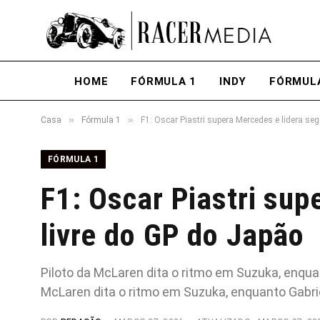
HOME
FÓRMULA 1
INDY
FÓRMUL
»
»
Casa
Fórmula 1
F1: Oscar Piastri supera Mercedes e lidera se
FÓRMULA 1
F1: Oscar Piastri sup
livre do GP do Japão
Piloto da McLaren dita o ritmo em Suzuka, enqua
McLaren dita o ritmo em Suzuka, enquanto Gabri