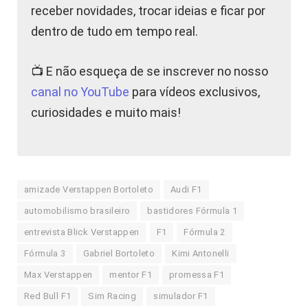
receber novidades, trocar ideias e ficar por
dentro de tudo em tempo real.
📺 E não esqueça de se inscrever no nosso
canal no YouTube
para vídeos exclusivos,
curiosidades e muito mais!
amizade Verstappen Bortoleto
Audi F1
automobilismo brasileiro
bastidores Fórmula 1
entrevista Blick Verstappen
F1
Fórmula 2
Fórmula 3
Gabriel Bortoleto
Kimi Antonelli
Max Verstappen
mentor F1
promessa F1
Red Bull F1
Sim Racing
simulador F1