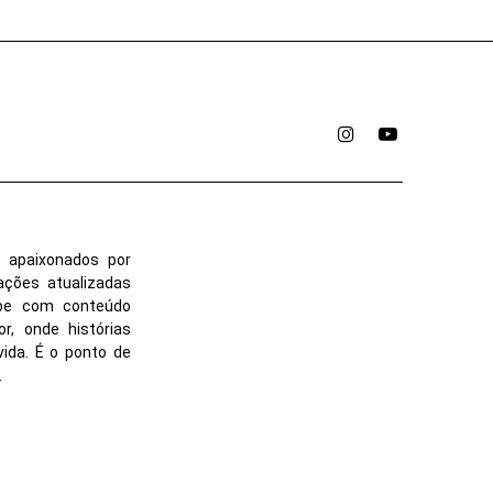
Instagram
YouTube
 apaixonados por
ações atualizadas
ube com conteúdo
r, onde histórias
vida. É o ponto de
.