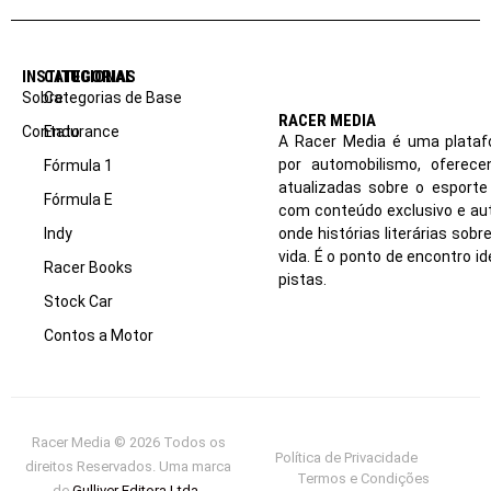
INSTITUCIONAL
CATEGORIAS
Sobre
Categorias de Base
RACER MEDIA
Contato
Endurance
A Racer Media é uma plataf
por automobilismo, oferec
Fórmula 1
atualizadas sobre o esport
Fórmula E
com conteúdo exclusivo e aut
Indy
onde histórias literárias sob
vida. É o ponto de encontro i
Racer Books
pistas.
Stock Car
Contos a Motor
Racer Media © 2026 Todos os
Política de Privacidade
direitos Reservados. Uma marca
Termos e Condições
de
Gulliver Editora Ltda
.