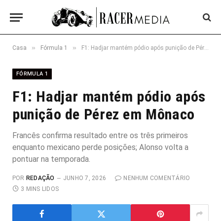
»
»
Casa
Fórmula 1
F1: Hadjar mantém pódio após punição de Pérez em Mônaco
FÓRMULA 1
F1: Hadjar mantém pódio após
punição de Pérez em Mônaco
Francês confirma resultado entre os três primeiros
enquanto mexicano perde posições; Alonso volta a
pontuar na temporada.
POR
REDAÇÃO
JUNHO 7, 2026
NENHUM COMENTÁRIO
3 MINS LIDOS