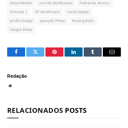
Aston Martin
corrida de Mônaco
Fernando Alonso
Fórmula 1
GP de Mônaco
Isack Hadjar
pódio Hadjar
punição Pérez
Racing Bulls
Sergio Pérez
Facebook
Twitter
Pinterest
LinkedIn
Tumblr
E-
mail
Redação
Site
RELACIONADOS
POSTS