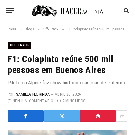
»
»
»
Casa
Blogs
Off-Track
F1: Colapinto reúne 500 mil pessoas em Buenos Aires
OFF-TRACK
F1: Colapinto reúne 500 mil
pessoas em Buenos Aires
Piloto da Alpine faz show histórico nas ruas de Palermo
POR
SAMILLA FLORINDA
ABRIL 26, 2026
NENHUM COMENTÁRIO
2 MINS LIDOS