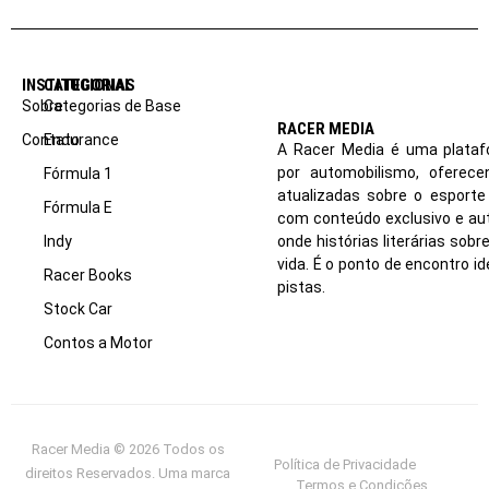
INSTITUCIONAL
CATEGORIAS
Sobre
Categorias de Base
RACER MEDIA
Contato
Endurance
A Racer Media é uma plataf
por automobilismo, oferec
Fórmula 1
atualizadas sobre o esport
Fórmula E
com conteúdo exclusivo e aut
Indy
onde histórias literárias sob
vida. É o ponto de encontro i
Racer Books
pistas.
Stock Car
Contos a Motor
Racer Media © 2026 Todos os
Política de Privacidade
direitos Reservados. Uma marca
Termos e Condições