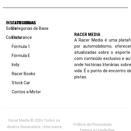
INSTITUCIONAL
CATEGORIAS
Sobre
Categorias de Base
RACER MEDIA
Contato
Endurance
A Racer Media é uma plataf
por automobilismo, oferec
Fórmula 1
atualizadas sobre o esport
Fórmula E
com conteúdo exclusivo e aut
Indy
onde histórias literárias sob
vida. É o ponto de encontro i
Racer Books
pistas.
Stock Car
Contos a Motor
Racer Media © 2026 Todos os
Política de Privacidade
direitos Reservados. Uma marca
Termos e Condições