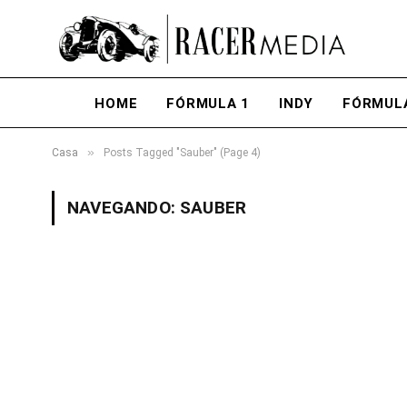
HOME
FÓRMULA 1
INDY
FÓRMUL
»
Casa
Posts Tagged "Sauber" (Page 4)
NAVEGANDO:
SAUBER