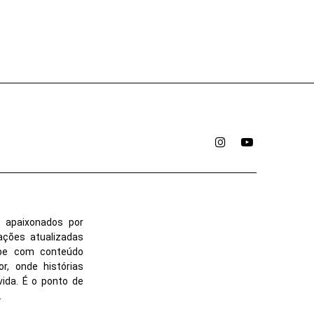
Instagram
YouTube
 apaixonados por
ações atualizadas
ube com conteúdo
r, onde histórias
vida. É o ponto de
.