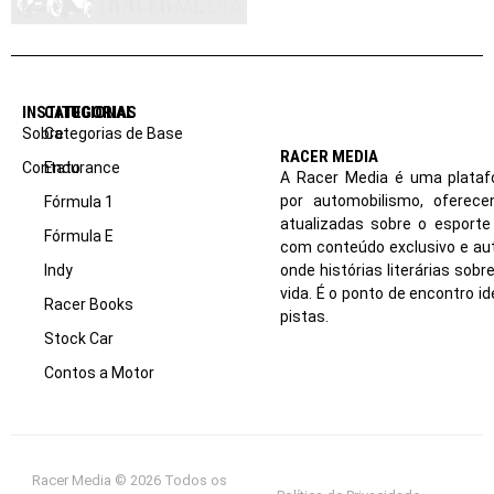
INSTITUCIONAL
CATEGORIAS
Sobre
Categorias de Base
RACER MEDIA
Contato
Endurance
A Racer Media é uma plataf
por automobilismo, oferec
Fórmula 1
atualizadas sobre o esport
Fórmula E
com conteúdo exclusivo e aut
Indy
onde histórias literárias sob
vida. É o ponto de encontro i
Racer Books
pistas.
Stock Car
Contos a Motor
Racer Media © 2026 Todos os