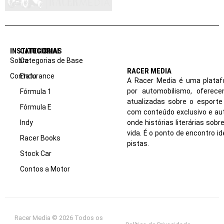
INSTITUCIONAL
CATEGORIAS
Sobre
Categorias de Base
RACER MEDIA
Contato
Endurance
A Racer Media é uma plataf
por automobilismo, oferec
Fórmula 1
atualizadas sobre o esport
Fórmula E
com conteúdo exclusivo e aut
Indy
onde histórias literárias sob
vida. É o ponto de encontro i
Racer Books
pistas.
Stock Car
Contos a Motor
Racer Media © 2026 Todos os