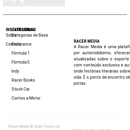
INSTITUCIONAL
CATEGORIAS
Sobre
Categorias de Base
RACER MEDIA
Contato
Endurance
A Racer Media é uma plataf
por automobilismo, oferec
Fórmula 1
atualizadas sobre o esport
Fórmula E
com conteúdo exclusivo e aut
Indy
onde histórias literárias sob
vida. É o ponto de encontro i
Racer Books
pistas.
Stock Car
Contos a Motor
Racer Media © 2026 Todos os