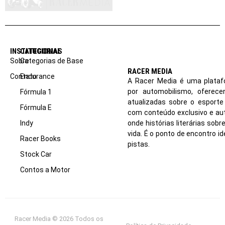
INSTITUCIONAL
CATEGORIAS
Sobre
Categorias de Base
RACER MEDIA
Contato
Endurance
A Racer Media é uma plataf
por automobilismo, oferec
Fórmula 1
atualizadas sobre o esport
Fórmula E
com conteúdo exclusivo e aut
Indy
onde histórias literárias sob
vida. É o ponto de encontro i
Racer Books
pistas.
Stock Car
Contos a Motor
Racer Media © 2026 Todos os