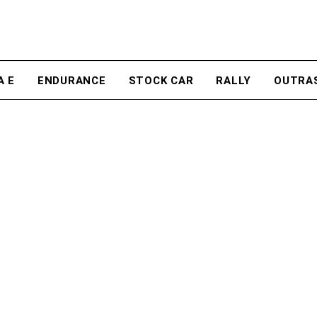
A E
ENDURANCE
STOCK CAR
RALLY
OUTRA
S