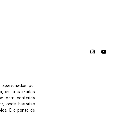
Instagram
YouTube
 apaixonados por
ações atualizadas
ube com conteúdo
r, onde histórias
vida. É o ponto de
.