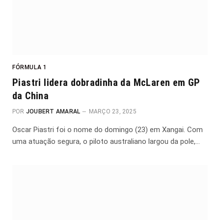
FÓRMULA 1
Piastri lidera dobradinha da McLaren em GP
da China
POR
JOUBERT AMARAL
MARÇO 23, 2025
Oscar Piastri foi o nome do domingo (23) em Xangai. Com
uma atuação segura, o piloto australiano largou da pole,…