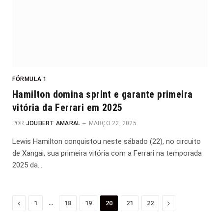
FÓRMULA 1
Hamilton domina sprint e garante primeira
vitória da Ferrari em 2025
POR
JOUBERT AMARAL
MARÇO 22, 2025
Lewis Hamilton conquistou neste sábado (22), no circuito
de Xangai, sua primeira vitória com a Ferrari na temporada
2025 da…
Anterior
…
Proximo
1
18
19
20
21
22