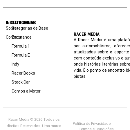
INSTITUCIONAL
CATEGORIAS
Sobre
Categorias de Base
RACER MEDIA
Contato
Endurance
A Racer Media é uma plataf
por automobilismo, oferec
Fórmula 1
atualizadas sobre o esport
Fórmula E
com conteúdo exclusivo e aut
Indy
onde histórias literárias sob
vida. É o ponto de encontro i
Racer Books
pistas.
Stock Car
Contos a Motor
Racer Media © 2026 Todos os
Política de Privacidade
direitos Reservados. Uma marca
Termos e Condições