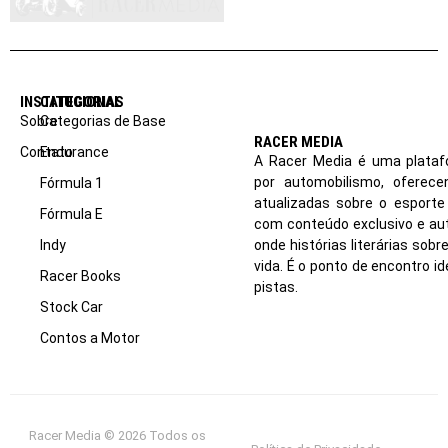
INSTITUCIONAL
CATEGORIAS
Sobre
Categorias de Base
RACER MEDIA
Contato
Endurance
A Racer Media é uma plataf
por automobilismo, oferec
Fórmula 1
atualizadas sobre o esport
Fórmula E
com conteúdo exclusivo e aut
Indy
onde histórias literárias sob
vida. É o ponto de encontro i
Racer Books
pistas.
Stock Car
Contos a Motor
Racer Media © 2026 Todos os