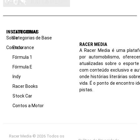
INSTITUCIONAL
CATEGORIAS
Sobre
Categorias de Base
RACER MEDIA
Contato
Endurance
A Racer Media é uma plataf
por automobilismo, oferec
Fórmula 1
atualizadas sobre o esport
Fórmula E
com conteúdo exclusivo e aut
Indy
onde histórias literárias sob
vida. É o ponto de encontro i
Racer Books
pistas.
Stock Car
Contos a Motor
Racer Media © 2026 Todos os