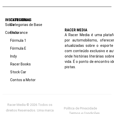
INSTITUCIONAL
CATEGORIAS
Sobre
Categorias de Base
RACER MEDIA
Contato
Endurance
A Racer Media é uma plataf
por automobilismo, oferec
Fórmula 1
atualizadas sobre o esport
Fórmula E
com conteúdo exclusivo e aut
Indy
onde histórias literárias sob
vida. É o ponto de encontro i
Racer Books
pistas.
Stock Car
Contos a Motor
Racer Media © 2026 Todos os
Política de Privacidade
direitos Reservados. Uma marca
Termos e Condições