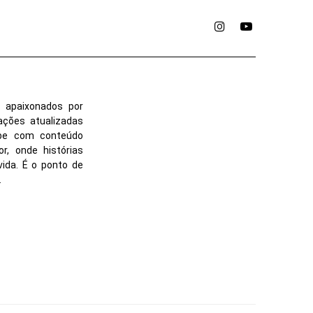
Instagram
YouTube
 apaixonados por
ações atualizadas
ube com conteúdo
r, onde histórias
vida. É o ponto de
.