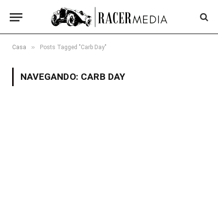
»
Casa
Posts Tagged "Carb Day"
NAVEGANDO:
CARB DAY