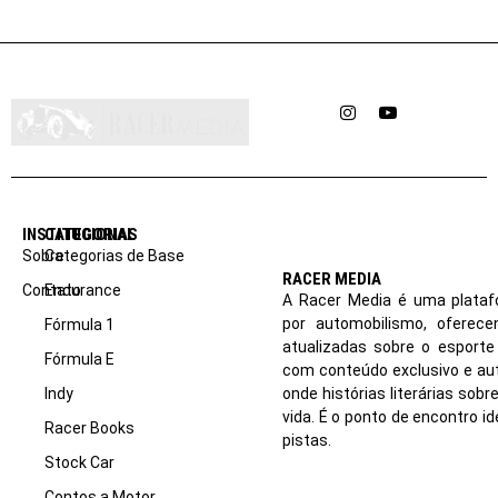
Instagram
YouTube
INSTITUCIONAL
CATEGORIAS
Sobre
Categorias de Base
RACER MEDIA
Contato
Endurance
A Racer Media é uma plataf
por automobilismo, oferec
Fórmula 1
atualizadas sobre o esport
Fórmula E
com conteúdo exclusivo e aut
Indy
onde histórias literárias sob
vida. É o ponto de encontro i
Racer Books
pistas.
Stock Car
Contos a Motor