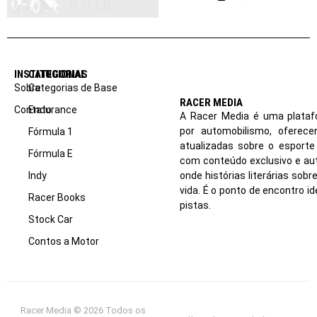
Instagram
YouTube
INSTITUCIONAL
CATEGORIAS
Sobre
Categorias de Base
RACER MEDIA
Contato
Endurance
A Racer Media é uma plataf
por automobilismo, oferec
Fórmula 1
atualizadas sobre o esport
Fórmula E
com conteúdo exclusivo e aut
Indy
onde histórias literárias sob
vida. É o ponto de encontro i
Racer Books
pistas.
Stock Car
Contos a Motor
Racer Media © 2026 Todos os