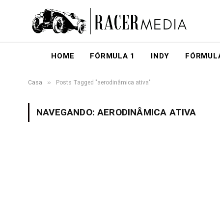
HOME
FÓRMULA 1
INDY
FÓRMUL
»
Casa
Posts Tagged "aerodinâmica ativa"
NAVEGANDO:
AERODINÂMICA ATIVA