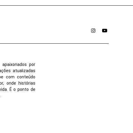
Instagram
YouTube
 apaixonados por
ações atualizadas
ube com conteúdo
r, onde histórias
vida. É o ponto de
.