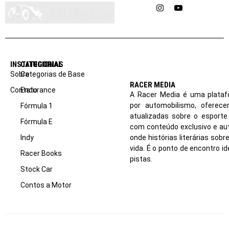
Instagram
YouTube
INSTITUCIONAL
CATEGORIAS
Sobre
Categorias de Base
RACER MEDIA
Contato
Endurance
A Racer Media é uma plataf
por automobilismo, oferec
Fórmula 1
atualizadas sobre o esport
Fórmula E
com conteúdo exclusivo e aut
Indy
onde histórias literárias sob
vida. É o ponto de encontro i
Racer Books
pistas.
Stock Car
Contos a Motor