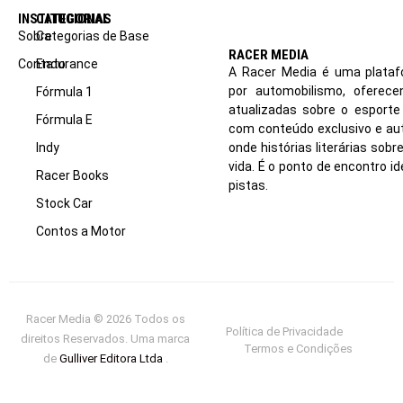
INSTITUCIONAL
CATEGORIAS
Sobre
Categorias de Base
RACER MEDIA
Contato
Endurance
A Racer Media é uma plataf
por automobilismo, oferec
Fórmula 1
atualizadas sobre o esport
Fórmula E
com conteúdo exclusivo e aut
Indy
onde histórias literárias sob
vida. É o ponto de encontro i
Racer Books
pistas.
Stock Car
Contos a Motor
Racer Media © 2026 Todos os
Política de Privacidade
direitos Reservados. Uma marca
Termos e Condições
de
Gulliver Editora Ltda
.