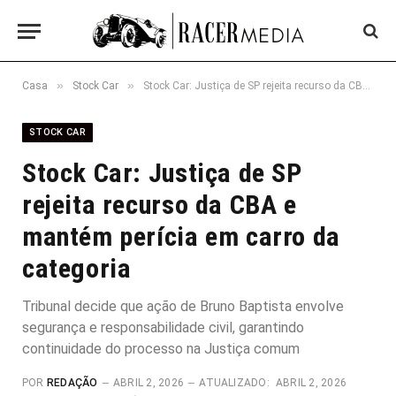
»
»
Casa
Stock Car
Stock Car: Justiça de SP rejeita recurso da CBA e mantém perícia em carro da categoria
STOCK CAR
Stock Car: Justiça de SP
rejeita recurso da CBA e
mantém perícia em carro da
categoria
Tribunal decide que ação de Bruno Baptista envolve
segurança e responsabilidade civil, garantindo
continuidade do processo na Justiça comum
POR
REDAÇÃO
ABRIL 2, 2026
ATUALIZADO:
ABRIL 2, 2026