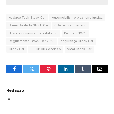
Audace Tech Stock Car
Automobilismo brasileiro justiça
Bruno Baptista Stock Car
CBA recurso negado
Justiça comum automobilismo
Perícia SNG01
Regulamento Stock Car 2026
segurança Stock Car
Stock Car
TJ-SP CBA decisão
Vicar Stock Car
Facebook
Twitter
Pinterest
LinkedIn
Tumblr
E-
mail
Redação
Site