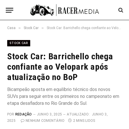
»
»
Casa
Stock Car
Stock Car: Barrichello chega confiante ao Velopark após atualização no BoP
STOCK CAR
Stock Car: Barrichello chega
confiante ao Velopark após
atualização no BoP
Bicampeão aposta em equilíbrio técnico dos novos
SUVs para seguir entre os primeiros no campeonato em
etapa desafiadora no Rio Grande do Sul.
POR
REDAÇÃO
JUNHO 3, 2025
ATUALIZADO:
JUNHO 3,
2025
NENHUM COMENTÁRIO
2 MINS LIDOS